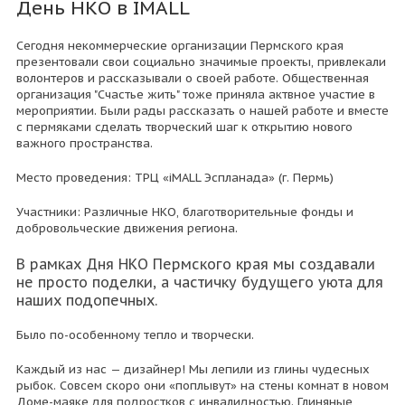
День НКО в IMALL
Сегодня некоммерческие организации Пермского края
презентовали свои социально значимые проекты, привлекали
волонтеров и рассказывали о своей работе. Общественная
организация "Счастье жить" тоже приняла актвное участие в
мероприятии. Были рады рассказать о нашей работе и вместе
с пермяками сделать творческий шаг к открытию нового
важного пространства.
Место проведения: ТРЦ «iMALL Эспланада» (г. Пермь)
Участники: Различные НКО, благотворительные фонды и
добровольческие движения региона.
В рамках Дня НКО Пермского края мы создавали
не просто поделки, а частичку будущего уюта для
наших подопечных.
Было по-особенному тепло и творчески.
Каждый из нас — дизайнер! Мы лепили из глины чудесных
рыбок. Совсем скоро они «поплывут» на стены комнат в новом
Доме-маяке для подростков с инвалидностью. Глиняные