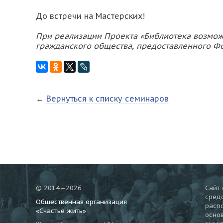
До встречи на Мастерских!
При реализации Проекта «Библиотека возмож
гражданского общества, предоставленного Ф
←
Вернуться к списку семинаров
© 2014—2026
Сайт 
средс
Общественная организация
расп
«Счастье жить»
осно