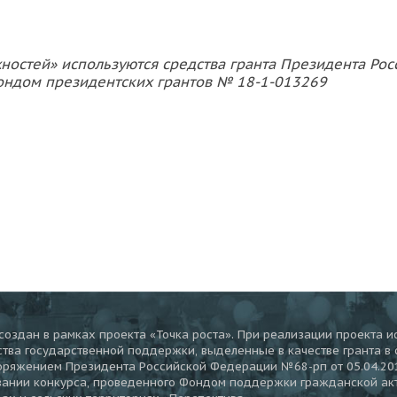
ностей» используются средства гранта Президента Ро
ондом президентских грантов № 18-1-013269
создан в рамках проекта «Точка роста». При реализации проекта и
тва государственной поддержки, выделенные в качестве гранта в 
оряжением Президента Российской Федерации №68-рп от 05.04.20
вании конкурса, проведенного Фондом поддержки гражданской ак