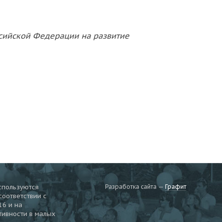
ссийской Федерации на развитие
спользуются
Разработка сайта —
Графит
соответствии c
16 и на
тивности в малых